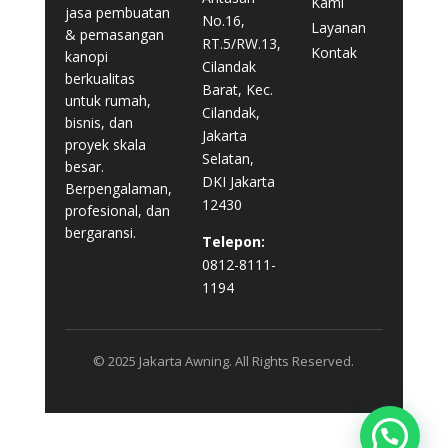
Kami
jasa pembuatan
No.16,
Layanan
& pemasangan
RT.5/RW.13,
Kontak
kanopi
Cilandak
berkualitas
Barat, Kec.
untuk rumah,
Cilandak,
bisnis, dan
Jakarta
proyek skala
Selatan,
besar.
DKI Jakarta
Berpengalaman,
12430
profesional, dan
bergaransi.
Telepon:
0812-8111-
1194
© 2025 Jakarta Awning. All Rights Reserved.