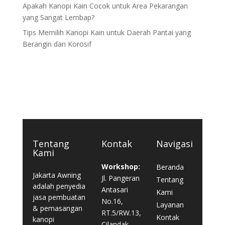
Apakah Kanopi Kain Cocok untuk Area Pekarangan
yang Sangat Lembap?
Tips Memilih Kanopi Kain untuk Daerah Pantai yang
Berangin dan Korosif
Tentang
Kontak
Navigasi
Kami
Workshop:
Beranda
Jakarta Awning
Jl. Pangeran
Tentang
adalah penyedia
Antasari
Kami
jasa pembuatan
No.16,
Layanan
& pemasangan
RT.5/RW.13,
Kontak
kanopi
Cilandak