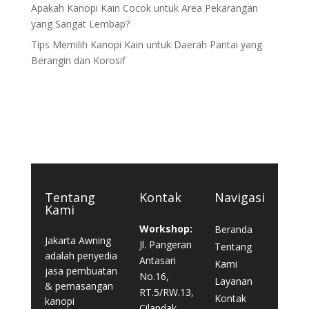
Apakah Kanopi Kain Cocok untuk Area Pekarangan
yang Sangat Lembap?
Tips Memilih Kanopi Kain untuk Daerah Pantai yang
Berangin dan Korosif
Tentang
Kontak
Navigasi
Kami
Workshop:
Beranda
Jakarta Awning
Jl. Pangeran
Tentang
adalah penyedia
Antasari
Kami
jasa pembuatan
No.16,
Layanan
& pemasangan
RT.5/RW.13,
Kontak
kanopi
Cilandak