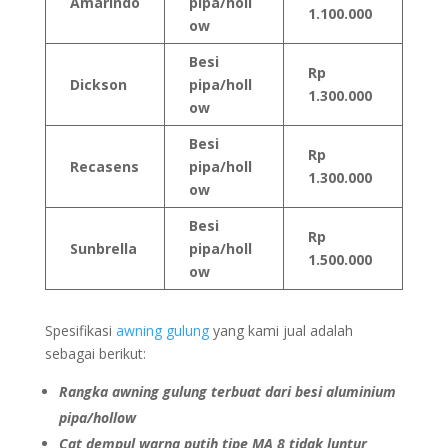
Amarindo
pipa/holl
1.100.000
ow
Besi
Rp
Dickson
pipa/holl
1.300.000
ow
Besi
Rp
Recasens
pipa/holl
1.300.000
ow
Besi
Rp
Sunbrella
pipa/holl
1.500.000
ow
Spesifikasi
awning gulung
yang kami jual adalah
sebagai berikut:
Rangka awning gulung terbuat dari besi aluminium
pipa/hollow
Cat dempul warna putih tipe MA 8 tidak luntur