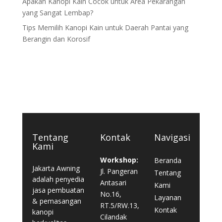
Apakah Kanopi Kain Cocok untuk Area Pekarangan
yang Sangat Lembap?
Tips Memilih Kanopi Kain untuk Daerah Pantai yang
Berangin dan Korosif
Tentang
Kontak
Navigasi
Kami
Workshop:
Beranda
Jakarta Awning
Jl. Pangeran
Tentang
adalah penyedia
Antasari
Kami
jasa pembuatan
No.16,
Layanan
& pemasangan
RT.5/RW.13,
Kontak
kanopi
Cilandak