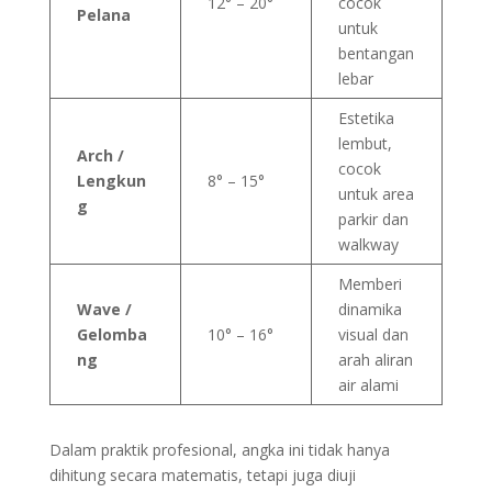
12° – 20°
cocok
Pelana
untuk
bentangan
lebar
Estetika
lembut,
Arch /
cocok
Lengkun
8° – 15°
untuk area
g
parkir dan
walkway
Memberi
Wave /
dinamika
Gelomba
10° – 16°
visual dan
ng
arah aliran
air alami
Dalam praktik profesional, angka ini tidak hanya
dihitung secara matematis, tetapi juga diuji