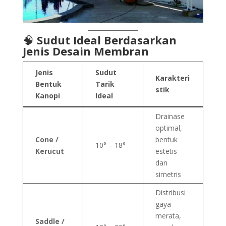
🧠
Sudut Ideal Berdasarkan
Jenis Desain Membran
Jenis
Sudut
Karakteri
Bentuk
Tarik
stik
Kanopi
Ideal
Drainase
optimal,
Cone /
bentuk
10° – 18°
Kerucut
estetis
dan
simetris
Distribusi
gaya
merata,
Saddle /