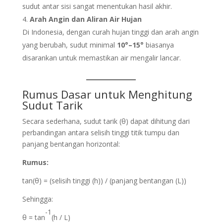
sudut antar sisi sangat menentukan hasil akhir.
Arah Angin dan Aliran Air Hujan
Di Indonesia, dengan curah hujan tinggi dan arah angin
yang berubah, sudut minimal
10°–15°
biasanya
disarankan untuk memastikan air mengalir lancar.
Rumus Dasar untuk Menghitung
Sudut Tarik
Secara sederhana, sudut tarik (θ) dapat dihitung dari
perbandingan antara selisih tinggi titik tumpu dan
panjang bentangan horizontal:
Rumus:
tan(θ) = (selisih tinggi (h)) / (panjang bentangan (L))
Sehingga:
-1
θ = tan
(h / L)