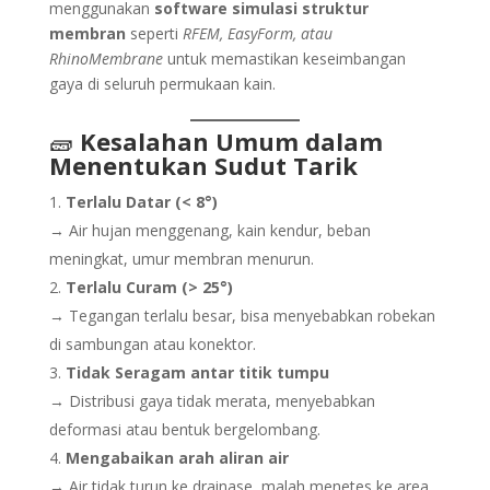
menggunakan
software simulasi struktur
membran
seperti
RFEM, EasyForm, atau
RhinoMembrane
untuk memastikan keseimbangan
gaya di seluruh permukaan kain.
🧱
Kesalahan Umum dalam
Menentukan Sudut Tarik
Terlalu Datar (< 8°)
→ Air hujan menggenang, kain kendur, beban
meningkat, umur membran menurun.
Terlalu Curam (> 25°)
→ Tegangan terlalu besar, bisa menyebabkan robekan
di sambungan atau konektor.
Tidak Seragam antar titik tumpu
→ Distribusi gaya tidak merata, menyebabkan
deformasi atau bentuk bergelombang.
Mengabaikan arah aliran air
→ Air tidak turun ke drainase, malah menetes ke area