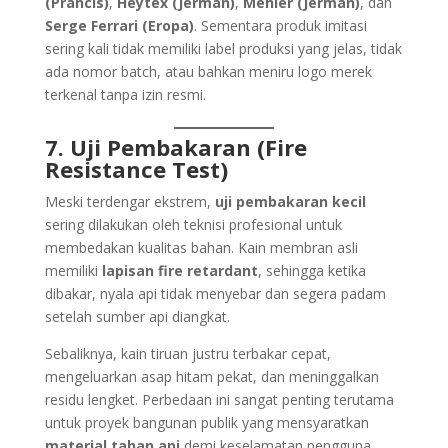
(Prancis)
,
Heytex (Jerman)
,
Mehler (Jerman)
, dan
Serge Ferrari (Eropa)
. Sementara produk imitasi
sering kali tidak memiliki label produksi yang jelas, tidak
ada nomor batch, atau bahkan meniru logo merek
terkenal tanpa izin resmi.
7. Uji Pembakaran (Fire
Resistance Test)
Meski terdengar ekstrem,
uji pembakaran kecil
sering dilakukan oleh teknisi profesional untuk
membedakan kualitas bahan. Kain membran asli
memiliki
lapisan fire retardant
, sehingga ketika
dibakar, nyala api tidak menyebar dan segera padam
setelah sumber api diangkat.
Sebaliknya, kain tiruan justru terbakar cepat,
mengeluarkan asap hitam pekat, dan meninggalkan
residu lengket. Perbedaan ini sangat penting terutama
untuk proyek bangunan publik yang mensyaratkan
material tahan api
demi keselamatan pengguna.