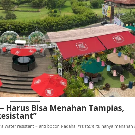
r — Harus Bisa Menahan Tampias,
esistant”
ra water resistant = anti bocor. Padahal
resistant
itu hanya menahan a