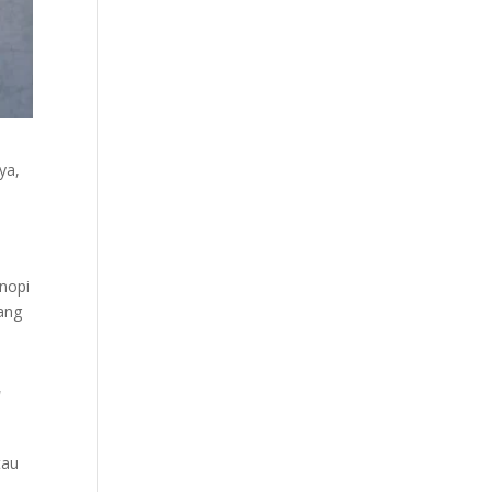
ya,
nopi
ang
r
tau