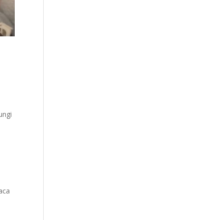
ungi
aca