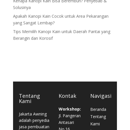
Kenapa Kanopi Kain Bisa Berembun? Penyebab &
Solusinya
Apakah Kanopi Kain Cocok untuk Area Pekarangan
yang Sangat Lembap?
Tips Memilih Kanopi Kain untuk Daerah Pantai yang
Berangin dan Korosif
Tentang
Kontak
Navigasi
Kami
Workshop:
Beranda
Jakarta Awning
Jl. Pangeran
Tentang
adalah penyedia
Antasari
Kami
jasa pembuatan
No.16,