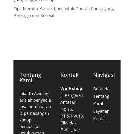
Tips Memilih Kanopi Kain untuk Daerah Pantai yang
Berangin dan Korosif
Tentang
Kontak
Navigasi
Kami
Workshop:
Beranda
Jakarta Awning
Jl. Pangeran
Tentang
adalah penyedia
Antasari
Kami
jasa pembuatan
No.16,
Layanan
& pemasangan
RT.5/RW.13,
Kontak
kanopi
Cilandak
berkualitas
Barat, Kec.
untuk rumah,