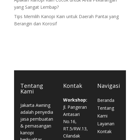
yang Sangat Lembap?
Tips Memilih Kanopi Kain untuk Daerah Pantai yang
Berangin dan Korosif
Tentang
Kontak
Navigasi
Kami
Workshop:
Beranda
Jakarta Awning
Jl. Pangeran
Tentang
adalah penyedia
Antasari
Kami
jasa pembuatan
No.16,
Layanan
& pemasangan
RT.5/RW.13,
Kontak
kanopi
Cilandak
berkualitas