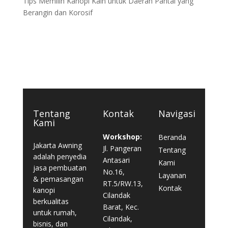
Tips Memilih Kanopi Kain untuk Daerah Pantai yang
Berangin dan Korosif
Tentang
Kontak
Navigasi
Kami
Workshop:
Beranda
Jakarta Awning
Jl. Pangeran
Tentang
adalah penyedia
Antasari
Kami
jasa pembuatan
No.16,
Layanan
& pemasangan
RT.5/RW.13,
Kontak
kanopi
Cilandak
berkualitas
Barat, Kec.
untuk rumah,
Cilandak,
bisnis, dan