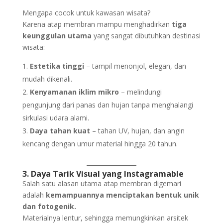
Mengapa cocok untuk kawasan wisata?
Karena atap membran mampu menghadirkan
tiga
keunggulan utama
yang sangat dibutuhkan destinasi
wisata:
Estetika tinggi
– tampil menonjol, elegan, dan
mudah dikenali.
Kenyamanan iklim mikro
– melindungi
pengunjung dari panas dan hujan tanpa menghalangi
sirkulasi udara alami.
Daya tahan kuat
– tahan UV, hujan, dan angin
kencang dengan umur material hingga 20 tahun.
3. Daya Tarik Visual yang Instagramable
Salah satu alasan utama atap membran digemari
adalah
kemampuannya menciptakan bentuk unik
dan fotogenik.
Materialnya lentur, sehingga memungkinkan arsitek