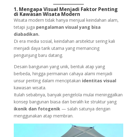
1. Mengapa Visual Menjadi Faktor Penting
di Kawasan Wisata Modern
Wisata modern tidak hanya menjual keindahan alam,
tetapi juga
pengalaman visual yang bisa
diabadikan.
Di era media sosial, keindahan arsitektur sering kali
menjadi daya tarik utama yang memancing
pengunjung baru datang.
Desain bangunan yang unik, bentuk atap yang
berbeda, hingga permainan cahaya alami menjadi
unsur penting dalam menciptakan
identitas visual
kawasan wisata.
Itulah sebabnya, banyak pengelola mulai meninggalkan
konsep bangunan biasa dan beralih ke struktur yang
ikonik dan fotogenik
— salah satunya dengan
menggunakan atap membran.