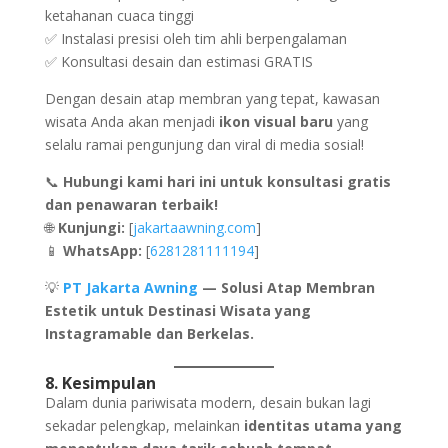
ketahanan cuaca tinggi
✅ Instalasi presisi oleh tim ahli berpengalaman
✅ Konsultasi desain dan estimasi GRATIS
Dengan desain atap membran yang tepat, kawasan
wisata Anda akan menjadi
ikon visual baru
yang
selalu ramai pengunjung dan viral di media sosial!
📞
Hubungi kami hari ini untuk konsultasi gratis
dan penawaran terbaik!
🌐
Kunjungi:
[
jakartaawning.com
]
📱
WhatsApp:
[
6281281111194
]
💡
PT Jakarta Awning
— Solusi Atap Membran
Estetik untuk Destinasi Wisata yang
Instagramable dan Berkelas.
8. Kesimpulan
Dalam dunia pariwisata modern, desain bukan lagi
sekadar pelengkap, melainkan
identitas utama yang