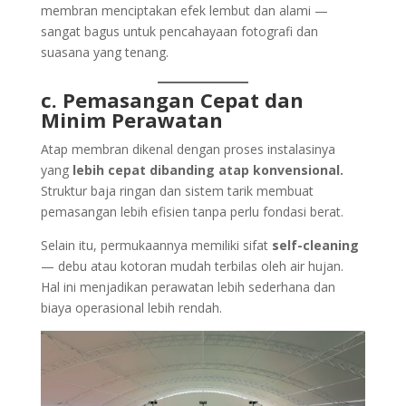
membran menciptakan efek lembut dan alami —
sangat bagus untuk pencahayaan fotografi dan
suasana yang tenang.
c. Pemasangan Cepat dan
Minim Perawatan
Atap membran dikenal dengan proses instalasinya
yang
lebih cepat dibanding atap konvensional.
Struktur baja ringan dan sistem tarik membuat
pemasangan lebih efisien tanpa perlu fondasi berat.
Selain itu, permukaannya memiliki sifat
self-cleaning
— debu atau kotoran mudah terbilas oleh air hujan.
Hal ini menjadikan perawatan lebih sederhana dan
biaya operasional lebih rendah.