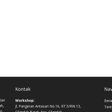
Kontak
Nav
tan
Workshop:
Bera
ah,
Jl. Pangeran Antasari No.16, RT.5/RW.13,
Tent
an,
Cilandak Barat, Kec. Cilandak,