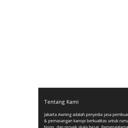
Tentang Kami
Jakarta Awning adalah penyedia jasa pembua
& pemasangan kanopi berkualitas untuk rum
bisnis, dan proyek skala besar. Berpengalam