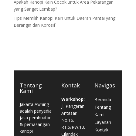
Apakah Kanopi Kain Cocok untuk Area Pekarangan
yang Sangat Lembap?
Tips Memilih Kanopi Kain untuk Daerah Pantai yang
Berangin dan Korosif
Tentang
Kontak
Navigasi
Kami
Workshop:
Beranda
Jakarta Awning
Jl. Pangeran
Tentang
adalah penyedia
Antasari
Kami
jasa pembuatan
No.16,
Layanan
& pemasangan
RT.5/RW.13,
Kontak
kanopi
Cilandak