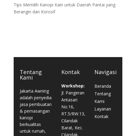
Tips Memilih Kanopi Kain untuk Daerah Pantai yang
Berangin dan Korosif
Tentang
Kontak
Navigasi
Kami
Workshop:
Beranda
Jakarta Awning
Jl. Pangeran
Tentang
adalah penyedia
Antasari
Kami
jasa pembuatan
No.16,
Layanan
& pemasangan
RT.5/RW.13,
Kontak
kanopi
Cilandak
berkualitas
Barat, Kec.
untuk rumah,
Cilandak,