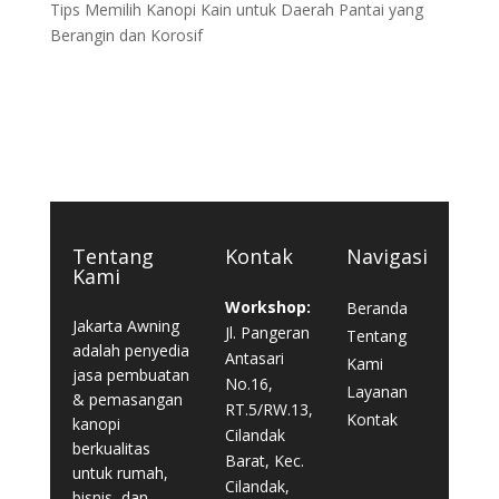
Tips Memilih Kanopi Kain untuk Daerah Pantai yang
Berangin dan Korosif
Tentang
Kontak
Navigasi
Kami
Workshop:
Beranda
Jakarta Awning
Jl. Pangeran
Tentang
adalah penyedia
Antasari
Kami
jasa pembuatan
No.16,
Layanan
& pemasangan
RT.5/RW.13,
Kontak
kanopi
Cilandak
berkualitas
Barat, Kec.
untuk rumah,
Cilandak,
bisnis, dan