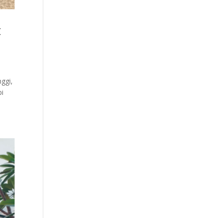
t
ggi,
pi