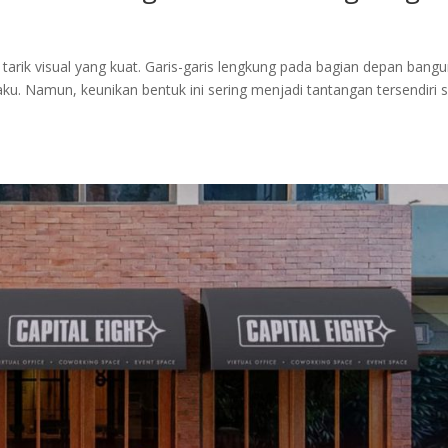
arik visual yang kuat. Garis-garis lengkung pada bagian depan bang
ku. Namun, keunikan bentuk ini sering menjadi tantangan tersendiri 