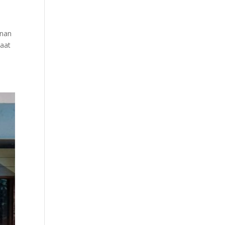
unan
saat