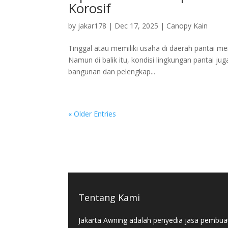
Korosif
by
jakar178
|
Dec 17, 2025
|
Canopy Kain
Tinggal atau memiliki usaha di daerah pantai m
Namun di balik itu, kondisi lingkungan pantai j
bangunan dan pelengkap...
« Older Entries
Tentang Kami
Jakarta Awning adalah penyedia jasa pembua