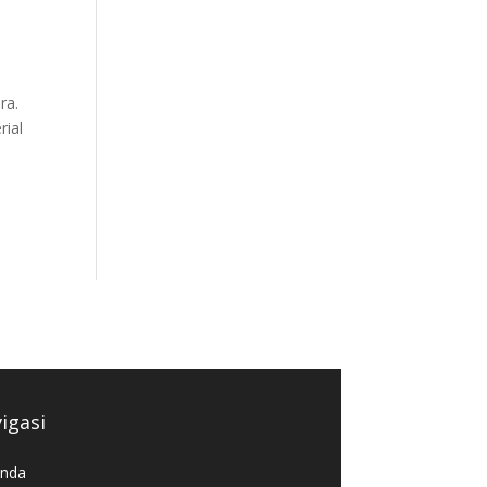
ra.
rial
igasi
nda