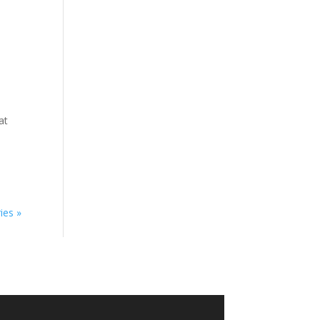
at
ies »