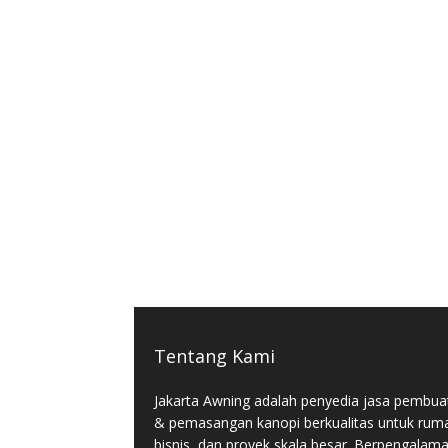
Tentang Kami
Jakarta Awning adalah penyedia jasa pembua
& pemasangan kanopi berkualitas untuk rum
bisnis, dan proyek skala besar. Berpengalam