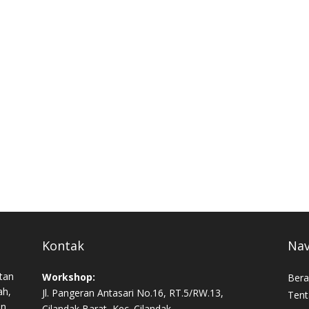
Kontak
Nav
tan
Workshop:
Bera
ah,
Jl. Pangeran Antasari No.16, RT.5/RW.13,
Tent
an,
Cilandak Barat, Kec. Cilandak,