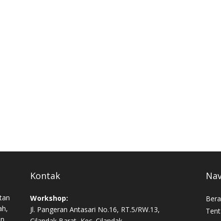
Kontak
Nav
tan
Workshop:
Bera
ah,
Jl. Pangeran Antasari No.16, RT.5/RW.13,
Tent
an,
Cilandak Barat, Kec. Cilandak,