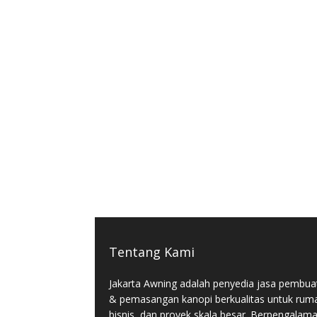
Tentang Kami
Jakarta Awning adalah penyedia jasa pembua
& pemasangan kanopi berkualitas untuk rum
bisnis, dan proyek skala besar. Berpengalam