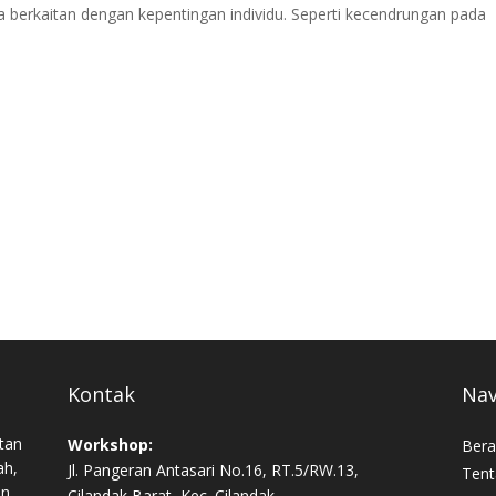
sa berkaitan dengan kepentingan individu. Seperti kecendrungan pada
Kontak
Nav
tan
Workshop:
Bera
ah,
Jl. Pangeran Antasari No.16, RT.5/RW.13,
Tent
an,
Cilandak Barat, Kec. Cilandak,