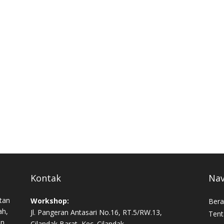
Kontak
Nav
tan
Workshop:
Bera
ah,
Jl. Pangeran Antasari No.16, RT.5/RW.13,
Tent
an,
Cilandak Barat, Kec. Cilandak,