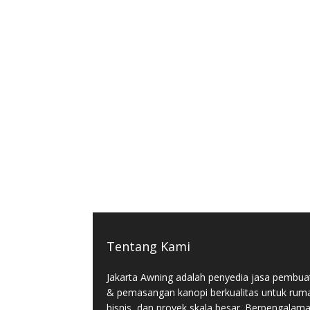
Tentang Kami
Jakarta Awning adalah penyedia jasa pembua
& pemasangan kanopi berkualitas untuk rum
bisnis, dan proyek skala besar. Berpengalam