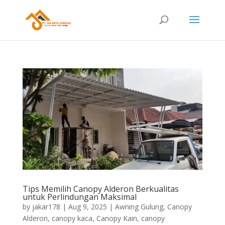
Tips Memilih Canopy Alderon Berkualitas
untuk Perlindungan Maksimal
by
jakar178
|
Aug 9, 2025
|
Awning Gulung
,
Canopy
Alderon
,
canopy kaca
,
Canopy Kain
,
canopy